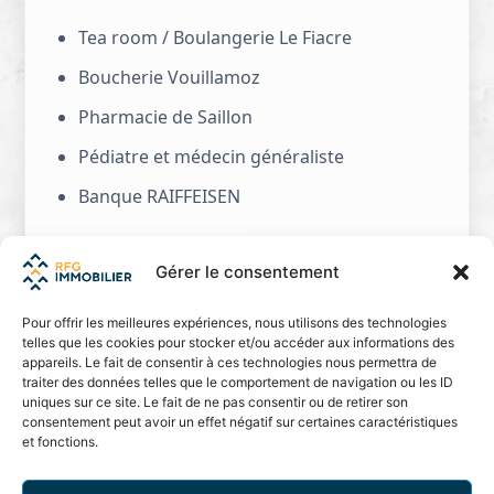
Tea room / Boulangerie Le Fiacre
Boucherie Vouillamoz
Pharmacie de Saillon
Pédiatre et médecin généraliste
Banque RAIFFEISEN
Pour obtenir un dossier complet ou organiser
Gérer le consentement
un rendez-vous, n'hésitez pas à nous contacter !
Pour offrir les meilleures expériences, nous utilisons des technologies
telles que les cookies pour stocker et/ou accéder aux informations des
appareils. Le fait de consentir à ces technologies nous permettra de
Saillon
traiter des données telles que le comportement de navigation ou les ID
uniques sur ce site. Le fait de ne pas consentir ou de retirer son
consentement peut avoir un effet négatif sur certaines caractéristiques
Située au coeur du Valais, entre vignobles
et fonctions.
ensoleillés et sommets alpins, Saillon séduit par