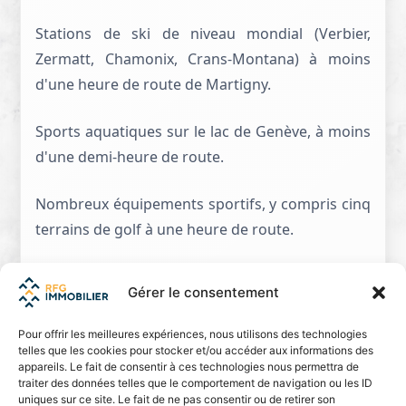
Stations de ski de niveau mondial (Verbier,
Zermatt, Chamonix, Crans-Montana) à moins
d'une heure de route de Martigny.
Sports aquatiques sur le lac de Genève, à moins
d'une demi-heure de route.
Nombreux équipements sportifs, y compris cinq
terrains de golf à une heure de route.
Une vie culturelle stimulante
Gérer le consentement
La région abonde en opportunités culturelles
Pour offrir les meilleures expériences, nous utilisons des technologies
variées. L'on trouvera tous les types de concerts,
telles que les cookies pour stocker et/ou accéder aux informations des
appareils. Le fait de consentir à ces technologies nous permettra de
de festivals de musique et un riche calendrier
traiter des données telles que le comportement de navigation ou les ID
d'arts plastiques, pour ne rien dire encore de
uniques sur ce site. Le fait de ne pas consentir ou de retirer son