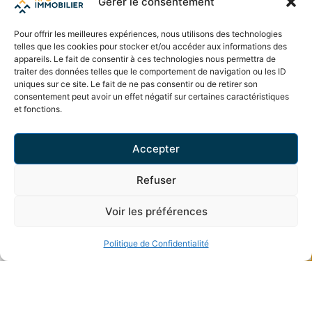
Gérer le consentement
Une autre possibilité serait de transformer le
sous-sol en studio, tous les raccordements à cet
Pour offrir les meilleures expériences, nous utilisons des technologies
effet ont été prévus.
telles que les cookies pour stocker et/ou accéder aux informations des
appareils. Le fait de consentir à ces technologies nous permettra de
traiter des données telles que le comportement de navigation ou les ID
Enfin, la villa offre une vue imprenable sur les
uniques sur ce site. Le fait de ne pas consentir ou de retirer son
consentement peut avoir un effet négatif sur certaines caractéristiques
Châteaux, la plaine du Rhône et les majestueux
et fonctions.
glaciers environnants, vous offrant un
panorama à couper le souffle au quotidien.
Accepter
Pour votre confort, la propriété est équipée d'un
Refuser
système de pompe à chaleur avec
Voir les préférences
refroidissement du sol, assurant une
température agréable en toute saison.
Politique de Confidentialité
Ne manquez pas cette occasion unique de
devenir propriétaire d'une villa d'exception à
Champlan, sur la commune de Grimisuat.