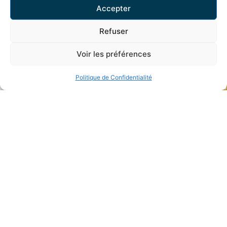
RFG IMMOBILIER
Accepter
Poussez la porte de votre futur
Refuser
FACEBOOK
INSTAGRAM
Voir les préférences
HEURES D'OUVERTURE
Politique de Confidentialité
LUNDI À VENDREDI
08:00 - 12:00
13:30 - 18:00
SAMEDI
09:00 - 12:00
NOS BUREAUX
RUE DE LA POSTE 13
1926 FULLY
027 565 60 30
RFG IMMOBILIER © 2026 TOUS DROITS RÉSERVÉS.