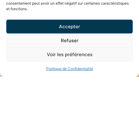
consentement peut avoir un effet négatif sur certaines caractéristiques
"Résidence Le Domaine" à Vétroz.
et fonctions.
Pour obtenir un dossier complet ou organiser
Accepter
une visite sur place, n'hésitez pas à nous
contacter !
Refuser
Voir les préférences
Politique de Confidentialité
PRIX DE VENTE
CHF 695'000.–