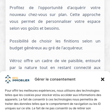
Profitez de l'opportunité d'acquérir votre
nouveau chez-vous sur plan. Cette approche
vous permet de personnaliser votre espace
selon vos goûts et besoins.
Possibilité de choisir les finitions selon un
budget généreux au gré de l'acquéreur.
Vétroz offre un cadre de vie paisible, entouré
par la nature tout en restant connecté aux
commodités. Proximité des écoles, commerces,
Gérer le consentement
et services.
Pour offrir les meilleures expériences, nous utilisons des technologies
Ne manquez pas cette occasion unique de faire
telles que les cookies pour stocker et/ou accéder aux informations des
appareils. Le fait de consentir à ces technologies nous permettra de
partie de ce projet exceptionnel. Vivez
traiter des données telles que le comportement de navigation ou les ID
l'élégance, le confort, et la sérénité à la
uniques sur ce site. Le fait de ne pas consentir ou de retirer son